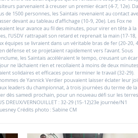
 visiteurs parvenaient à creuser un premier écart (4-7, 12e). D
us de 1500 personnes, les Saintais revenaient au contact av
sser devant au tableau d’affichage (10-9, 20e). Les Fox ne
aient leur avance au fil des minutes, pour virer en tête à la
res, l’USDV rattrapait son retard et reprenait la main (17-18,
 équipes se livraient dans un véritable bras de fer (20-20, 4
s en défense et se projetaient rapidement vers l’avant. Sous
enclume, les Saintais accéléraient le tempo, creusant un écar
du jour ne lâchaient rien et recollaient à moins de deux minute
ient solidaires et efficaces pour terminer le travail (32-29).
 hommes de Yannick Verdier pouvaient laisser éclater leur joi
aux leaders du championnat, à trois journées du terme de la
ter dès samedi prochain, pour un nouveau défi sur les terre
 US DREUX/VERNOUILLET : 32-29 (15-12)23e journée/N1
Quesney Crédits photo : Sabine CM