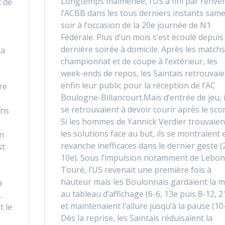
Longtemps malmenée, l’US a fini par renve
t de
l’ACBB dans les tous derniers instants same
e
soir à l’occasion de la 20e journée de N1
Fédérale. Plus d’un mois s’est écoulé depuis 
dernière soirée à domicile. Après les matchs
la
championnat et de coupe à l’extérieur, les
week-ends de repos, les Saintais retrouvaie
enfin leur public pour la réception de l’AC
tre
Boulogne-Billancourt.Mais d’entrée de jeu, i
se retrouvaient à devoir courir après le scor
ens
Si les hommes de Yannick Verdier trouvaien
les solutions face au but, ils se montraient 
an
revanche inefficaces dans le dernier geste (
st
10e). Sous l’impulsion notamment de Lebon
Touré, l’US revenait une première fois à
hauteur mais les Boulonnais gardaient la m
a
au tableau d’affichage (6-6, 13e puis 8-12, 2
…
et maintenaient l’allure jusqu’à la pause (10
t le
Dès la reprise, les Saintais réduisaient la