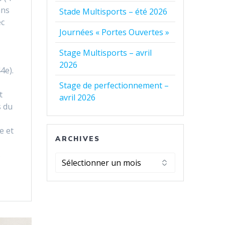
ans
Stade Multisports – été 2026
ec
Journées « Portes Ouvertes »
Stage Multisports – avril
2026
4e).
Stage de perfectionnement –
t
avril 2026
s du
e et
ARCHIVES
s
Archives