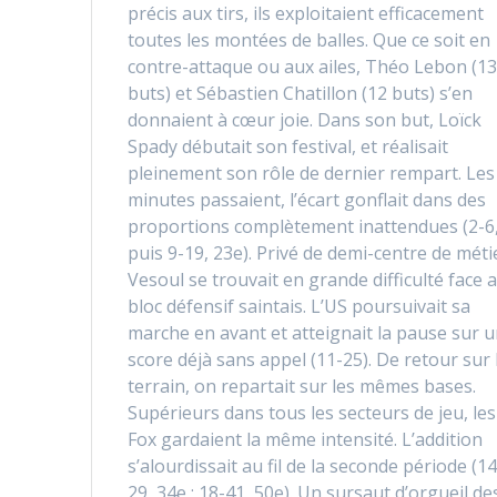
précis aux tirs, ils exploitaient efficacement
toutes les montées de balles. Que ce soit en
contre-attaque ou aux ailes, Théo Lebon (1
buts) et Sébastien Chatillon (12 buts) s’en
donnaient à cœur joie. Dans son but, Loïck
Spady débutait son festival, et réalisait
pleinement son rôle de dernier rempart. Les
minutes passaient, l’écart gonflait dans des
proportions complètement inattendues (2-6
puis 9-19, 23e). Privé de demi-centre de méti
Vesoul se trouvait en grande difficulté face 
bloc défensif saintais. L’US poursuivait sa
marche en avant et atteignait la pause sur 
score déjà sans appel (11-25). De retour sur 
terrain, on repartait sur les mêmes bases.
Supérieurs dans tous les secteurs de jeu, les
Fox gardaient la même intensité. L’addition
s’alourdissait au fil de la seconde période (14
29, 34e ; 18-41, 50e). Un sursaut d’orgueil de