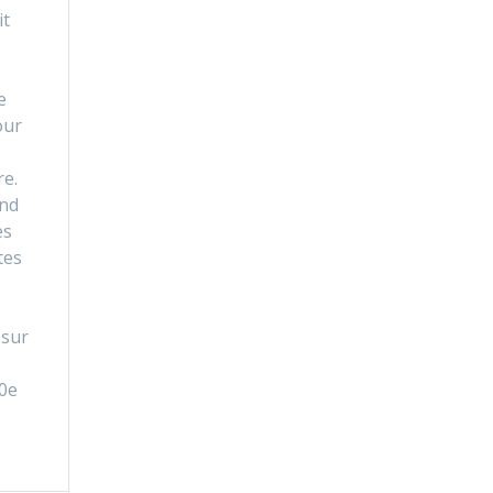
it
e
our
re.
and
es
tes
 sur
0e