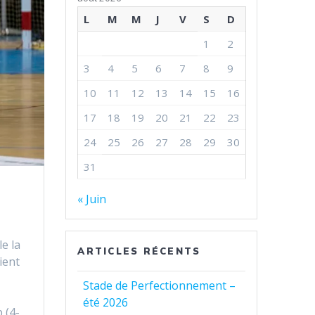
L
M
M
J
V
S
D
1
2
3
4
5
6
7
8
9
10
11
12
13
14
15
16
17
18
19
20
21
22
23
24
25
26
27
28
29
30
31
« Juin
e la
ARTICLES RÉCENTS
ient
Stade de Perfectionnement –
a
été 2026
 (4-