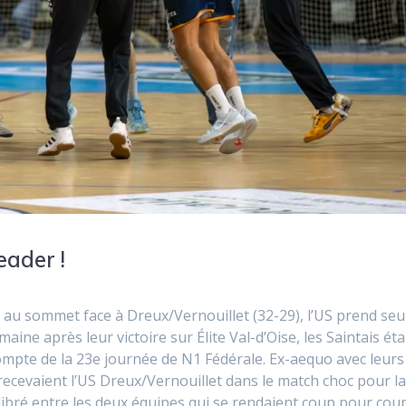
eader !
h au sommet face à Dreux/Vernouillet (32-29), l’US prend seul
ne après leur victoire sur Élite Val-d’Oise, les Saintais éta
ompte de la 23e journée de N1 Fédérale. Ex-aequo avec leurs
 recevaient l’US Dreux/Vernouillet dans le match choc pour l
ilibré entre les deux équipes qui se rendaient coup pour coup