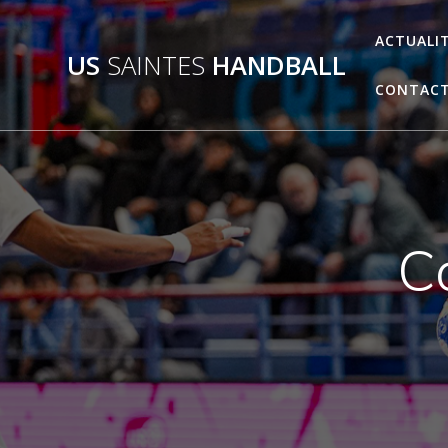
Passer
au
ACTUALI
US
SAINTES
HANDBALL
contenu
CONTAC
C