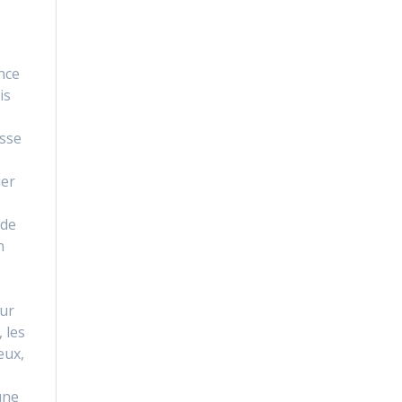
e
nce
is
asse
ier
 de
n
ur
 les
eux,
une