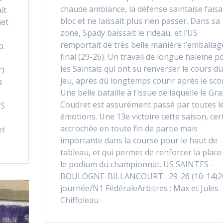
chaude ambiance, la défense saintaise faisa
it
bloc et ne laissait plus rien passer. Dans sa
met
zone, Spady baissait le rideau, et l’US
remportait de très belle manière l’emballag
p.
final (29-26). Un travail de longue haleine p
les Saintais qui ont su renverser le cours du
r)
jeu, après dû longtemps courir après le sco
s
Une belle bataille à l’issue de laquelle le Gr
Coudret est assurément passé par toutes l
CS
émotions. Une 13e victoire cette saison, cer
accrochée en toute fin de partie mais
et
importante dans la course pour le haut de
tableau, et qui permet de renforcer la place
le podium du championnat. US SAINTES –
BOULOGNE-BILLANCOURT : 29-26 (10-14)2
journée/N1 FédéraleArbitres : Max et Jules
Chiffoleau