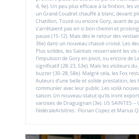
4, 9e). Un peu plus efficace à la finition, les
un Grand Coudret chauffé à blanc, devant pl
Chatillon, Touré ou encore Gory, avant de pa
s’arrêtaient pas en si bon chemin et prolonge
pause (15-12). Mais dès le retour des vestiai
36e) dans un nouveau chassé-croisé. Les deux
Plus solides, les Saintais resserraient les vi
l’impulsion de Gory en pivot, ou encore de L
significatif (28-23, 53e). Mais les visiteurs 
buzzer (30-28, 58e). Malgré cela, les Fox resta
Auteurs d’une belle et solide prestation, les
communier avec leur public. Les voilà nouve
saison. Un nouveau statut qu’ils iront expor
varoises de Draguignan (3e). US SAINTES –
FédéraleArbitres : Florian Copez et Marius 