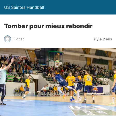
US Saintes Handball
Tomber pour mieux rebondir
Florian
il y a 2 ans