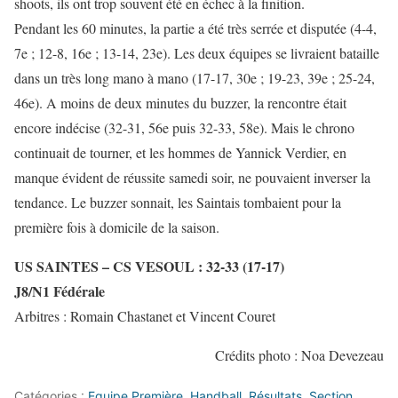
shoots, ils ont trop souvent été en échec à la finition.
Pendant les 60 minutes, la partie a été très serrée et disputée (4-4,
7e ; 12-8, 16e ; 13-14, 23e). Les deux équipes se livraient bataille
dans un très long mano à mano (17-17, 30e ; 19-23, 39e ; 25-24,
46e). A moins de deux minutes du buzzer, la rencontre était
encore indécise (32-31, 56e puis 32-33, 58e). Mais le chrono
continuait de tourner, et les hommes de Yannick Verdier, en
manque évident de réussite samedi soir, ne pouvaient inverser la
tendance. Le buzzer sonnait, les Saintais tombaient pour la
première fois à domicile de la saison.
US SAINTES – CS VESOUL : 32-33 (17-17)
J8/N1 Fédérale
Arbitres : Romain Chastanet et Vincent Couret
Crédits photo : Noa Devezeau
Catégories :
Equipe Première
,
Handball
,
Résultats
,
Section