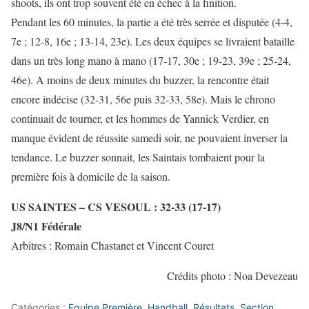
shoots, ils ont trop souvent été en échec à la finition.
Pendant les 60 minutes, la partie a été très serrée et disputée (4-4,
7e ; 12-8, 16e ; 13-14, 23e). Les deux équipes se livraient bataille
dans un très long mano à mano (17-17, 30e ; 19-23, 39e ; 25-24,
46e). A moins de deux minutes du buzzer, la rencontre était
encore indécise (32-31, 56e puis 32-33, 58e). Mais le chrono
continuait de tourner, et les hommes de Yannick Verdier, en
manque évident de réussite samedi soir, ne pouvaient inverser la
tendance. Le buzzer sonnait, les Saintais tombaient pour la
première fois à domicile de la saison.
US SAINTES – CS VESOUL : 32-33 (17-17)
J8/N1 Fédérale
Arbitres : Romain Chastanet et Vincent Couret
Crédits photo : Noa Devezeau
Catégories :
Equipe Première
,
Handball
,
Résultats
,
Section