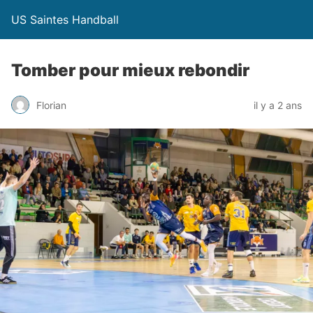
US Saintes Handball
Tomber pour mieux rebondir
Florian
il y a 2 ans