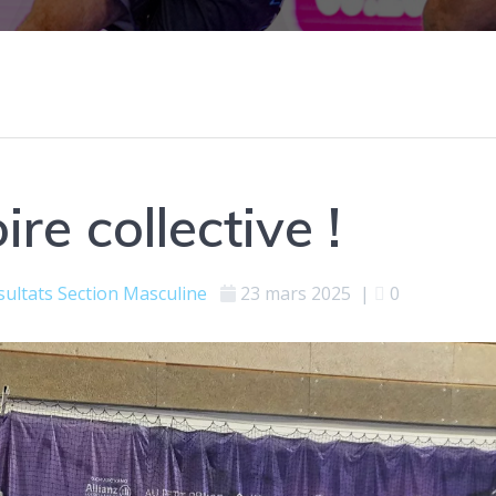
ire collective !
sultats
Section Masculine
23 mars 2025
|
0