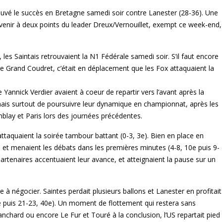
rouvé le succès en Bretagne samedi soir contre Lanester (28-36). Une
 revenir à deux points du leader Dreux/Vernouillet, exempt ce week-end,
.
les Saintais retrouvaient la N1 Fédérale samedi soir. S’il faut encore
le Grand Coudret, c’était en déplacement que les Fox attaquaient la
nnick Verdier avaient à coeur de repartir vers l’avant après la
mais surtout de poursuivre leur dynamique en championnat, après les
mblay et Paris lors des journées précédentes.
ttaquaient la soirée tambour battant (0-3, 3e). Bien en place en
s et menaient les débats dans les premières minutes (4-8, 10e puis 9-
partenaires accentuaient leur avance, et atteignaient la pause sur un
 à négocier. Saintes perdait plusieurs ballons et Lanester en profitait
36e puis 21-23, 40e). Un moment de flottement qui restera sans
nchard ou encore Le Fur et Touré à la conclusion, l’US repartait pied