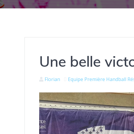
Une belle victo
Florian
Equipe Première
Handball
Ré