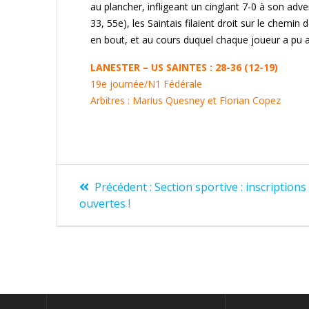
au plancher, infligeant un cinglant 7-0 à son adv
33, 55e), les Saintais filaient droit sur le chemin
en bout, et au cours duquel chaque joueur a pu app
LANESTER – US SAINTES : 28-36 (12-19)
19e journée/N1 Fédérale
Arbitres
: Marius Quesney et Florian Copez
Navigation
Article
Précédent :
Section sportive : inscriptions
précédent
de
ouvertes !
:
l’article