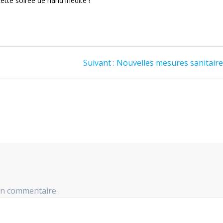
te soirée de hand inédite !
Article
Suivant :
Nouvelles mesures sanitair
suivant
:
un commentaire.