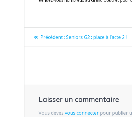
Rendez-vous nombreux au Grand Coudret pour cet
Navigation
Article
Précédent :
Seniors G2 : place à l’acte 2 !
précédent
de
:
l’article
Laisser un commentaire
Vous devez
vous connecter
pour publier 