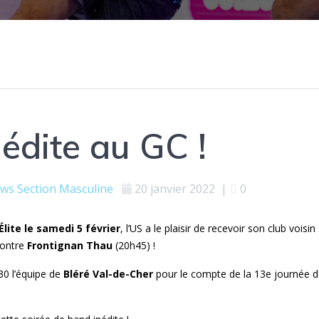
édite au GC !
ws
Section Masculine
20 janvier 2022
|
0
lite le
samedi 5 février
,
l’US
a le plaisir de recevoir son club voisin
contre
Frontignan Thau
(20h45) !
30 l’équipe de
Bléré Val-de-Cher
pour le compte de la 13e journée 