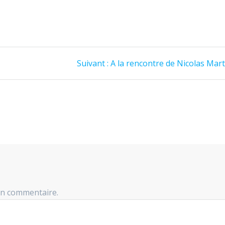
Article
Suivant :
A la rencontre de Nicolas Mar
suivant
:
un commentaire.