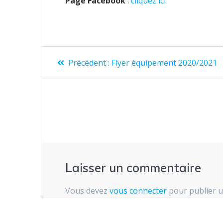
Page Facebook
:
cliquez ici
Navigation
Article
Précédent :
Flyer équipement 2020/2021
précédent
de
:
l’article
Laisser un commentaire
Vous devez
vous connecter
pour publier 