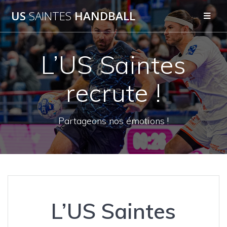
Passer
US
SAINTES
HANDBALL
au
contenu
L’US Saintes
recrute !
Partageons nos émotions !
L’US Saintes