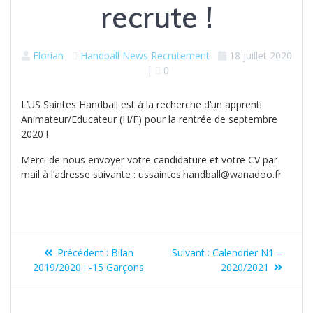
recrute !
Florian
Handball
News
Recrutement
18 juillet 2020
|
0
L’US Saintes Handball est à la recherche d’un apprenti
Animateur/Educateur (H/F) pour la rentrée de septembre
2020 !
Merci de nous envoyer votre candidature et votre CV par
mail à l’adresse suivante : ussaintes.handball@wanadoo.fr
Navigation
Article
Article
Précédent :
Bilan
Suivant :
Calendrier N1 –
de
précédent
suivant
2019/2020 : -15 Garçons
2020/2021
:
:
l’article