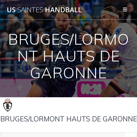
Passer
US
SAINTES
HANDBALL
au
contenu
BRUGES/LORMO
NT HAUTS DE
GARONNE
BRUGES/LORMONT HAUTS DE GARONNE