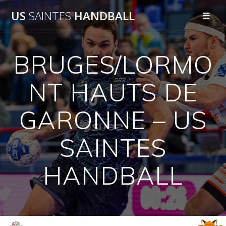
Passer
US
SAINTES
HANDBALL
au
contenu
BRUGES/LORMO
NT HAUTS DE
GARONNE – US
SAINTES
HANDBALL