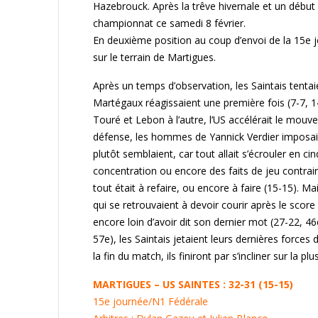
Hazebrouck. Après la trêve hivernale et un début
championnat ce samedi 8 février.
En deuxième position au coup d’envoi de la 15e j
sur le terrain de Martigues.
Après un temps d’observation, les Saintais tentai
Martégaux réagissaient une première fois (7-7, 14
Touré et Lebon à l’autre, l’US accélérait le mouv
défense, les hommes de Yannick Verdier imposaie
plutôt semblaient, car tout allait s’écrouler en c
concentration ou encore des faits de jeu contraire
tout était à refaire, ou encore à faire (15-15). Ma
qui se retrouvaient à devoir courir après le score 
encore loin d’avoir dit son dernier mot (27-22, 4
57e), les Saintais jetaient leurs dernières force
la fin du match, ils finiront par s’incliner sur la p
MARTIGUES – US SAINTES : 32-31 (15-15)
15e journée/N1 Fédérale