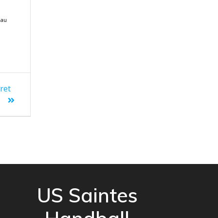
eau
ret
US Saintes