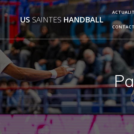
Passer
au
ACTUALI
US
SAINTES
HANDBALL
contenu
CONTAC
Pa