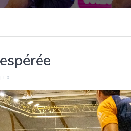
 espérée
|
0