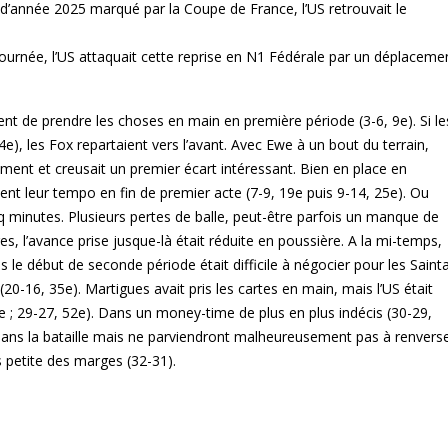
 d’année 2025 marqué par la Coupe de France, l’US retrouvait le
ournée, l’US attaquait cette reprise en N1 Fédérale par un déplaceme
ent de prendre les choses en main en première période (3-6, 9e). Si le
e), les Fox repartaient vers l’avant. Avec Ewe à un bout du terrain,
ement et creusait un premier écart intéressant. Bien en place en
nt leur tempo en fin de premier acte (7-9, 19e puis 9-14, 25e). Ou
inq minutes. Plusieurs pertes de balle, peut-être parfois un manque de
s, l’avance prise jusque-là était réduite en poussière. A la mi-temps,
is le début de seconde période était difficile à négocier pour les Sainta
(20-16, 35e). Martigues avait pris les cartes en main, mais l’US était
6e ; 29-27, 52e). Dans un money-time de plus en plus indécis (30-29,
s dans la bataille mais ne parviendront malheureusement pas à renvers
lus petite des marges (32-31).