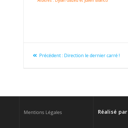
Arbitres
: Dylan Gazeu et Julien Blanco
Navigation
Article
Précédent :
Direction le dernier carré !
de
précédent
:
l’article
Réalisé par
Mentions Légales