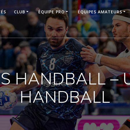
TÉS
CLUB
ÉQUIPE PRO
ÉQUIPES AMATEURS
T
S HANDBALL – 
HANDBALL