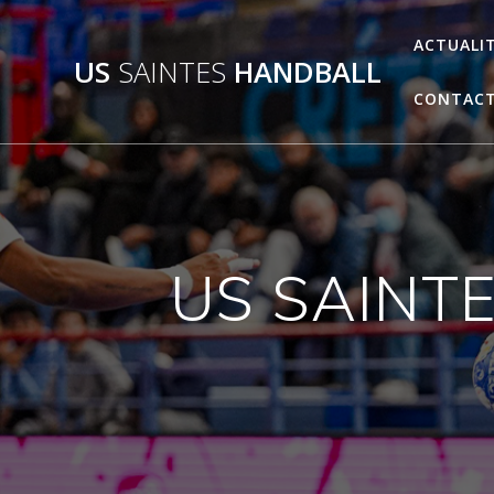
Passer
au
ACTUALI
US
SAINTES
HANDBALL
contenu
CONTAC
US SAINTE