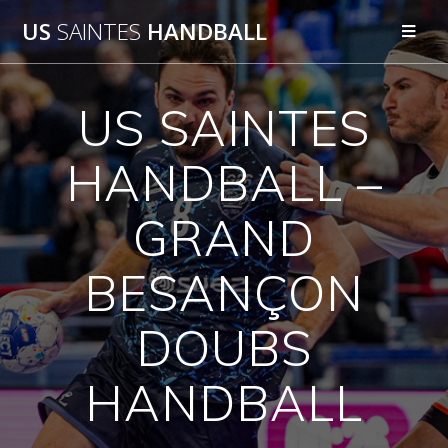
Passer
US
SAINTES
HANDBALL
au
contenu
US SAINTES
HANDBALL –
GRAND
BESANÇON
DOUBS
HANDBALL