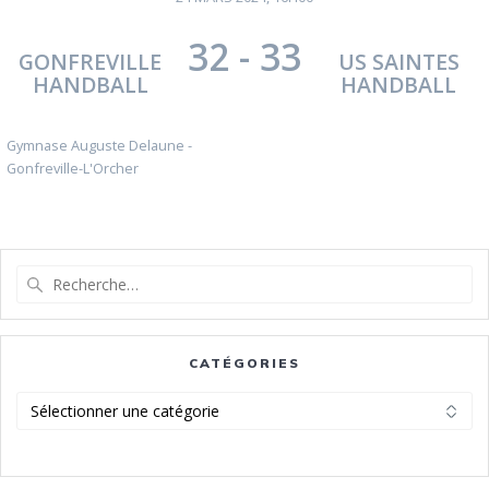
32
-
33
GONFREVILLE
US SAINTES
HANDBALL
HANDBALL
Gymnase Auguste Delaune -
Gonfreville-L'Orcher
Recherche
pour
:
CATÉGORIES
Catégories