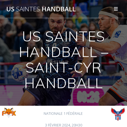
Passer
US
SAINTES
HANDBALL
au
contenu
US SAINTES
HANDBALL –
SAINT-CYR
HANDBALL
NATIONALE 1 FÉDÉRALE
3 FÉVRIER 2024, 20H30