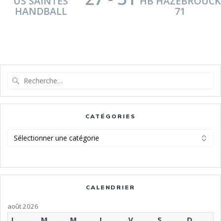
US SAINTES
HB HAZEBROUCK
HANDBALL
71
Recherche
pour
:
CATÉGORIES
Catégories
CALENDRIER
août 2026
L
M
M
J
V
S
D