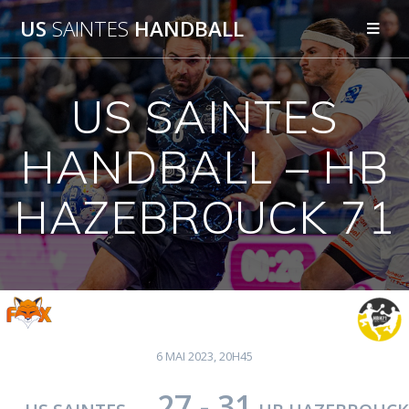
Passer
US
SAINTES
HANDBALL
au
contenu
US SAINTES
HANDBALL – HB
HAZEBROUCK 71
6 MAI 2023, 20H45
27
-
31