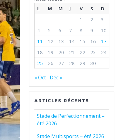
L
M
M
J
V
S
D
1
2
3
4
5
6
7
8
9
10
11
12
13
14
15
16
17
18
19
20
21
22
23
24
25
26
27
28
29
30
« Oct
Déc »
ARTICLES RÉCENTS
Stade de Perfectionnement –
été 2026
Stade Multisports – été 2026