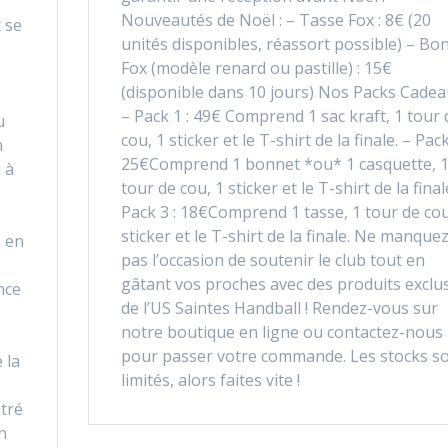
Nouveautés de Noël : – Tasse Fox : 8€ (20
x se
unités disponibles, réassort possible) – Bo
Fox (modèle renard ou pastille) : 15€
(disponible dans 10 jours) Nos Packs Cadeau
– Pack 1 : 49€ Comprend 1 sac kraft, 1 tour 
u
cou, 1 sticker et le T-shirt de la finale. – Pack
n
25€Comprend 1 bonnet *ou* 1 casquette, 
 à
tour de cou, 1 sticker et le T-shirt de la final
Pack 3 : 18€Comprend 1 tasse, 1 tour de cou
sticker et le T-shirt de la finale. Ne manque
s en
pas l’occasion de soutenir le club tout en
gâtant vos proches avec des produits exclus
nce
de l’US Saintes Handball ! Rendez-vous sur
notre boutique en ligne ou contactez-nous
pour passer votre commande. Les stocks s
 la
limités, alors faites vite !
ntré
n