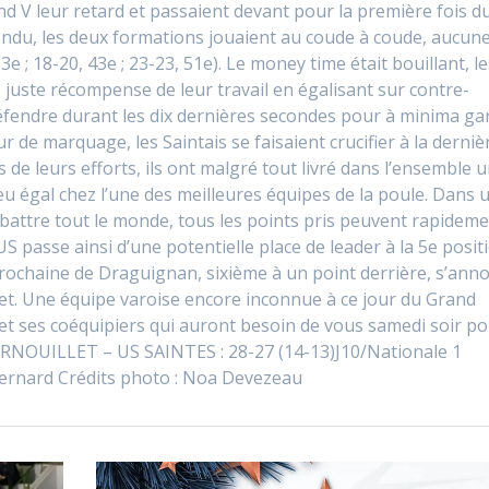
nd V leur retard et passaient devant pour la première fois d
endu, les deux formations jouaient au coude à coude, aucun
3e ; 18-20, 43e ; 23-23, 51e). Le money time était bouillant, l
 juste récompense de leur travail en égalisant sur contre-
n défendre durant les dix dernières secondes pour à minima ga
r de marquage, les Saintais se faisaient crucifier à la derniè
de leurs efforts, ils ont malgré tout livré dans l’ensemble 
jeu égal chez l’une des meilleures équipes de la poule. Dans 
attre tout le monde, tous les points pris peuvent rapidem
US passe ainsi d’une potentielle place de leader à la 5e posit
 prochaine de Draguignan, sixième à un point derrière, s’ann
t. Une équipe varoise encore inconnue à ce jour du Grand
t ses coéquipiers qui auront besoin de vous samedi soir p
VERNOUILLET – US SAINTES : 28-27 (14-13)J10/Nationale 1
Bernard Crédits photo : Noa Devezeau