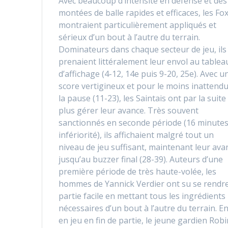
Avec beaucoup d’intensité en défense et des
montées de balle rapides et efficaces, les Fo
montraient particulièrement appliqués et
sérieux d’un bout à l’autre du terrain.
Dominateurs dans chaque secteur de jeu, ils
prenaient littéralement leur envol au tablea
d’affichage (4-12, 14e puis 9-20, 25e). Avec u
score vertigineux et pour le moins inattendu
la pause (11-23), les Saintais ont par la suite
plus gérer leur avance. Très souvent
sanctionnés en seconde période (16 minute
infériorité), ils affichaient malgré tout un
niveau de jeu suffisant, maintenant leur ava
jusqu’au buzzer final (28-39). Auteurs d’une
première période de très haute-volée, les
hommes de Yannick Verdier ont su se rendre
partie facile en mettant tous les ingrédients
nécessaires d’un bout à l’autre du terrain. E
en jeu en fin de partie, le jeune gardien Robi