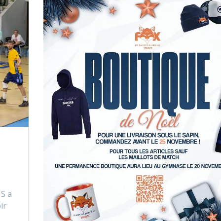
US a
ir