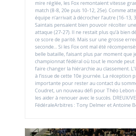
mire réglée, les Fox remontaient vitesse gra
match (8-8, 20e puis 10-12, 25e). Comme att
équipe n’arrivait à décrocher l’autre (16-13, 3
Saintais pensaient bien pouvoir récolter une
attaque (27-27). Il ne restait plus qu’à bie
ce score de parité. Mais sur une grosse erreu
seconde… Si les Fox ont mal été récompensés 
belle bataille, faisant plus par moment que 
championnat fédéral où tout le monde peut b
faire changer la hiérarchie au classement. L’
à l’issue de cette 10e journée. La réception
importante pour rester au contact du somme
Coudret, un nouveau défi pour Théo Lebon e
les aider à renouer avec le succès. DREUX/
FédéraleArbitres : Tony Delmer et Antoine 