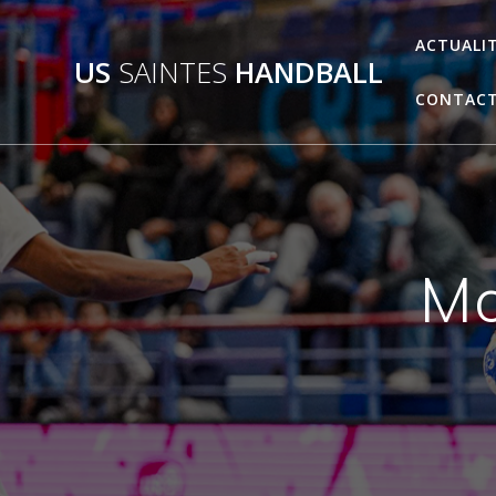
Passer
au
ACTUALI
US
SAINTES
HANDBALL
contenu
CONTAC
Mo