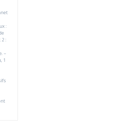
nnet
x :
de
 2 :
1
e. –
, 1
z
ifs
ont