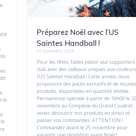
ce
Préparez Noël avec l’US
etit
Saintes Handball !
à
11 novembre 2024
té,
Pour les fêtes, faites plaisir aux supporters
club avec des cadeaux uniques aux couleurs
mes
l’US Saintes Handball ! Cette année, nous
dir
proposons des packs exclusifs et de nouve
produits, disponibles en quantité limitée.
e,
Permanence spéciale à partir de 16h00 le 2
 le
novembre au Complexe du Grand Coudret :
venez découvrir nos produits en direct et
is
passer vos commandes. ATTENTION !
fil
Commandez avant le 25 novembre pour
re.
garantir une réception avant Noël !