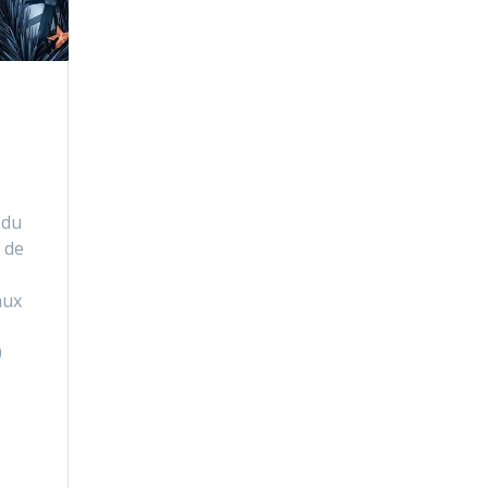
 du
 de
aux
0