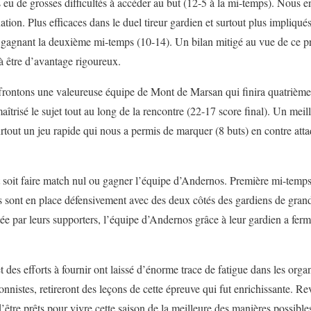
s eu de grosses difficultés à accéder au but (12-5 à la mi-temps). Nous 
tion. Plus efficaces dans le duel tireur gardien et surtout plus impliqu
gagnant la deuxième mi-temps (10-14). Un bilan mitigé au vue de ce pre
à être d’avantage rigoureux.
rontons une valeureuse équipe de Mont de Marsan qui finira quatrième
trisé le sujet tout au long de la rencontre (22-17 score final). Un meill
surtout un jeu rapide qui nous a permis de marquer (8 buts) en contre att
ait soit faire match nul ou gagner l’équipe d’Andernos. Première mi-temp
s sont en place défensivement avec des deux côtés des gardiens de gran
ée par leurs supporters, l’équipe d’Andernos grâce à leur gardien a fermé
 des efforts à fournir ont laissé d’énorme trace de fatigue dans les org
ionnistes, retireront des leçons de cette épreuve qui fut enrichissante. 
d’être prêts pour vivre cette saison de la meilleure des manières possible