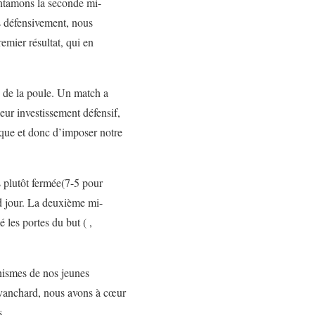
entamons la seconde mi-
és défensivement, nous
mier résultat, qui en
 de la poule. Un match a
eur investissement défensif,
aque et donc d’imposer notre
s plutôt fermée(7-5 pour
d jour. La deuxième mi-
 les portes du but ( ,
anismes de nos jeunes
Revanchard, nous avons à cœur
s.