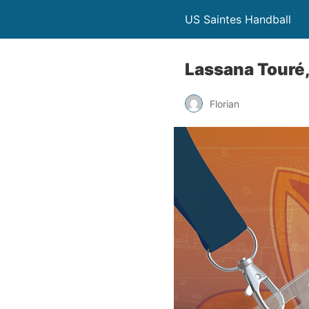
US Saintes Handball
Lassana Touré,
Florian