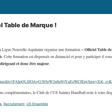
l Table de Marque !
Officiel Table 
a Ligue Nouvelle-Aquitaine organise une formation «
1h
. Cette formation est dispensée en distanciel et pour y participer il vou
dirigeant et donc être majeur
.
om/forms/d/e/1FAIpQLSfOAgG385pW2n8pNjYqEzWCfEiwSnwyXi6_zv
ons complémentaires, le Club de l’US Saintes Handball reste à votre disp
s
,
Recrutement
,
US Ensemble