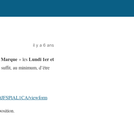
il y a 6 ans
de Marque
Lundi 1er et
» les
s suffit, au minimum, d’être
KtJFSPlAL1CA/viewform
osition.